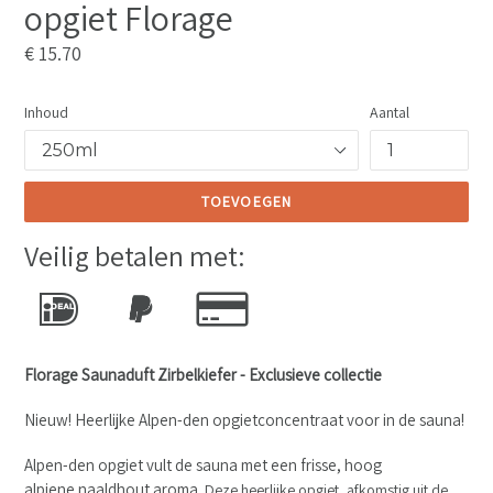
opgiet Florage
Normale
€ 15.70
prijs
Inhoud
Aantal
TOEVOEGEN
Veilig betalen met:
Florage Saunaduft Zirbelkiefer - Exclusieve collectie
Nieuw! Heerlijke Alpen-den opgietconcentraat voor in de sauna!
Alpen-den opgiet vult de sauna met een frisse, hoog
alpiene naaldhout aroma.
Deze heerlijke opgiet,
afkomstig uit de