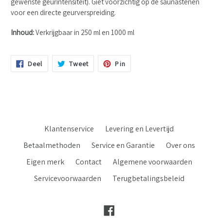
gewenste geurintensiteit). Giet voorzichtig op de saunastenen
voor een directe geurverspreiding.
Inhoud:
Verkrijgbaar in 250 ml en 1000 ml
Deel
Tweet
Pin
Deel
Tweet
Pin
Op
Op
Op
Facebook
Twitter
Pinterest
Klantenservice
Levering en Levertijd
Betaalmethoden
Service en Garantie
Over ons
Eigen merk
Contact
Algemene voorwaarden
Servicevoorwaarden
Terugbetalingsbeleid
Facebook