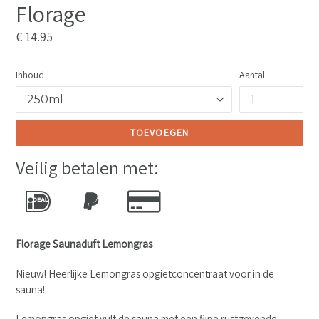
Florage
Normale
€ 14.95
prijs
Inhoud
Aantal
TOEVOEGEN
Veilig betalen met:
Florage Saunaduft Lemongras
Nieuw! Heerlijke Lemongras opgietconcentraat voor in de
sauna!
Lemongras opgiet vult de sauna met een fijne rustgevende