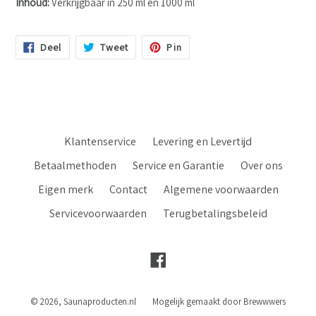
Inhoud:
Verkrijgbaar in 250 ml en 1000 ml
Deel
Tweet
Pin
Deel
Tweet
Pin
Op
Op
Op
Facebook
Twitter
Pinterest
Klantenservice
Levering en Levertijd
Betaalmethoden
Service en Garantie
Over ons
Eigen merk
Contact
Algemene voorwaarden
Servicevoorwaarden
Terugbetalingsbeleid
Facebook
© 2026,
Saunaproducten.nl
Mogelijk gemaakt door Brewwwers