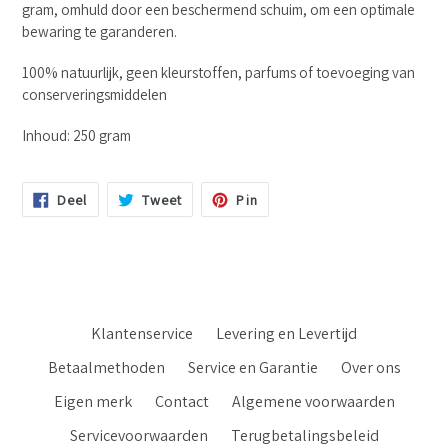
gram, omhuld
door een beschermend schuim, om een optimale
bewaring te garanderen.
100% natuurlijk, geen kleurstoffen, parfums of toevoeging van
conserveringsmiddelen
Inhoud: 250 gram
Deel
Tweet
Pin
Deel
Tweet
Pin
Op
Op
Op
Facebook
Twitter
Pinterest
Klantenservice
Levering en Levertijd
Betaalmethoden
Service en Garantie
Over ons
Eigen merk
Contact
Algemene voorwaarden
Servicevoorwaarden
Terugbetalingsbeleid