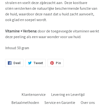
stralen en voelt deze zijdezacht aan. Deze
kostbare
oliën
versterken de natuurlijke beschermende functie van
de huid, waardoor deze naast dat u huid zacht aanvoelt,
ook glad en soepel wordt.
Vitamine + Verbena:
door de toegevoegde vitaminen werkt
deze peeling als een waar wonder voor uw huid.
Inhoud: 50 gram
Deel
Tweet
Pin
Deel
Tweet
Pin
Op
Op
Op
Facebook
Twitter
Pinterest
Klantenservice
Levering en Levertijd
Betaalmethoden
Service en Garantie
Over ons