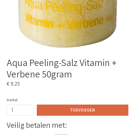
Aqua Peeling-Salz Vitamin +
Verbene 50gram
Normale
€ 9.25
prijs
Aantal
TOEVOEGEN
Veilig betalen met: